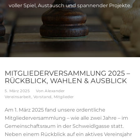
voller Spiel, Austausch und spannender Projekte.
MITGLIEDERVERSAMMLUNG 2025 –
RÜCKBLICK, WAHLEN & AUSBLICK
5. März 2025
Von
Alexander
Vereinsarbeit
,
Vorstand
,
Mitglieder
Am 1. März 2025 fand unsere ordentliche
Mitgliederversammlung – wie alle zwei Jahre – im
Gemeinschaftsraum in der Schweidlgasse statt.
Neben einem Rückblick auf ein aktives Vereinsjahr